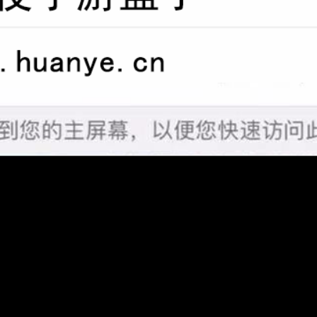
合
0.1折
荐
加载中...